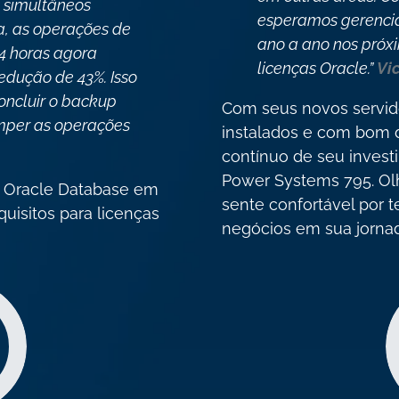
s simultâneos
esperamos gerencia
, as operações de
ano a ano nos próx
4 horas agora
licenças Oracle.”
Vi
edução de 43%. Isso
oncluir o backup
Com seus novos servi
omper as operações
instalados e com bom 
contínuo de seu invest
Power Systems 795. Olh
o Oracle Database em
sente confortável por te
uisitos para licenças
negócios em sua jorna