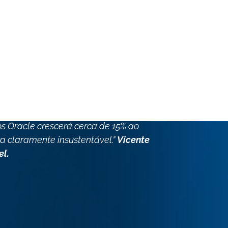
ma atualização de hardware a cada
a e suporte. Essa atualização estava
 estava começando a causar
 o sistema de faturamento, dependem
s mais recursos de hardware
nho de que precisávamos. Estimamos
s Oracle crescerá cerca de 15% ao
a claramente insustentável.”
Vicente
el.