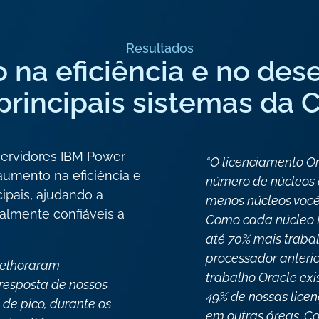
Resultados
 na eficiência e no de
principais sistemas da 
servidores IBM Power
“O licenciamento O
umento na eficiência e
número de núcleos 
pais, ajudando a
menos núcleos você 
lmente confiáveis ​​a
Como cada núcleo 
até 70% mais traba
processador anteri
melhoraram
trabalho Oracle exi
resposta de nossos
49% de nossas lice
de pico, durante os
em outras áreas. C