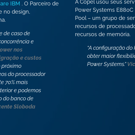
A Copel usou seus ser
are IBM
. O Parceiro de
Power Systems E880C 
e no design,
Pool – um grupo de se
ma.
recursos de processad
e de caso de
recursos de memória.
concorrência e
“A configuração do 
ower nos
obter maior flexibi
igração e custos
Power Systems.”
Vi
 próximo
leos do processador
e 70% mais
terior e podemos
o do banco de
cente Sloboda