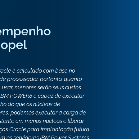
sempenho
Copel
racle é calculado com base no
de processador, portanto, quanto
usar, menores serão seus custos.
IBM POWER8 é capaz de executar
lho do que os núcleos de
ores, podemos executar a carga de
stente em menos núcleos e liberar
nças Oracle para implantação futura
om os servidores IBM Power Systems,