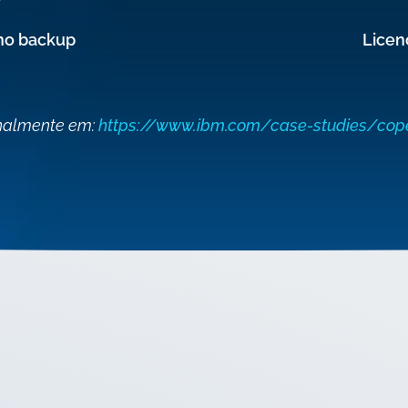
no backup
Licen
inalmente em:
https://www.ibm.com/case-studies/cope