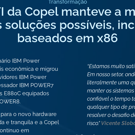
Transformação
TI da Copel manteve a m
 soluções possíveis, in
baseados em x86
nário IBM Power
“Estamos muito sati
ais econômica e migrou
Em nosso setor, ond
vidores IBM Power
literalmente uma qu
cessador IBM POWER7
manter os sistemas
ms E880C equipados
confiável o tempo 
 POWER8.
qualquer tipo de p
 para o novo hardware
resolver o desafio d
a e tranquila e a Copel
risco.”
Vicente Slob
contínuo em