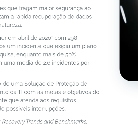
ções que tragam maior segurança ao
am a rápida recuperação de dados
atureza.
er em abril de 2020* com 298
os um incidente que exigiu um plano
squisa, enquanto mais de 50%
m uma média de 2,6 incidentes por
o de uma Solução de Proteção de
nto da TI com as metas e objetivos do
te que atenda aos requisitos
e possíveis interrupções.
ter Recovery Trends and Benchmarks,