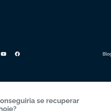
Blo
onseguiria se recuperar
hoje?