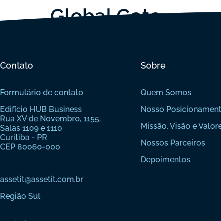
Global Gate
Contato
Sobre
Formulário de contato
Quem Somos
Edifício HUB Business
Nosso Posicionamen
Rua XV de Novembro, 1155,
Missão, Visão e Valor
Salas 1109 e 1110
Curitiba - PR
Nossos Parceiros
CEP 80060-000
Depoimentos
assetit@assetit.com.br
Região Sul