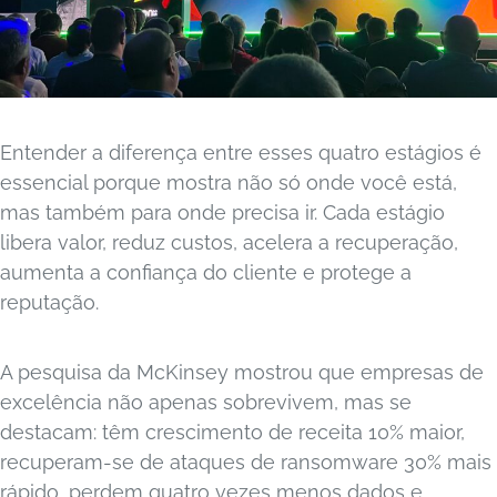
Entender a diferença entre esses quatro estágios é
essencial porque mostra não só onde você está,
mas também para onde precisa ir. Cada estágio
libera valor, reduz custos, acelera a recuperação,
aumenta a confiança do cliente e protege a
reputação.
A pesquisa da McKinsey mostrou que empresas de
excelência não apenas sobrevivem, mas se
destacam: têm crescimento de receita 10% maior,
recuperam-se de ataques de ransomware 30% mais
rápido, perdem quatro vezes menos dados e