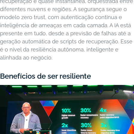
recuperação é quase instantânea, orquestrada entre
diferentes nuvens e regiões. A segurança segue o
modelo zero trust, com autenticação contínua e
inteligência de ameaças em cada camada. A IA está
presente em tudo, desde a previsão de falhas até a
geração automática de scripts de recuperação. Esse
é o nível da resiliência autônoma, inteligente e
alinhada ao negócio.
Benefícios de ser resiliente