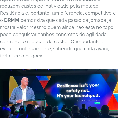
reduzem custos de inatividade pela metade.
Resiliência é, portanto, um diferencial competitivo e
o
DRMM
demonstra que cada passo da jornada já
mostra valor. Mesmo quem ainda não está no topo
pode conquistar ganhos concretos de agilidade,
confiança e redução de custos. O importante é
evoluir continuamente, sabendo que cada avanço
fortalece o negócio.