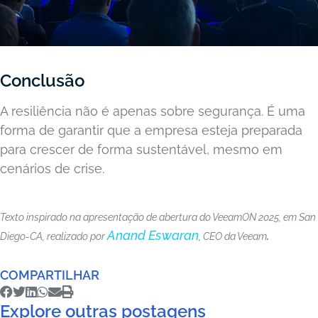
Conclusão
A resiliência não é apenas sobre segurança. É uma
forma de garantir que a empresa esteja preparada
para crescer de forma sustentável, mesmo em
cenários de crise.
Texto inspirado na apresentação de abertura do VeeamON 2025, em San
Anand Eswaran
Diego-CA, realizado por
, CEO da Veeam
.
COMPARTILHAR
Explore outras postagens