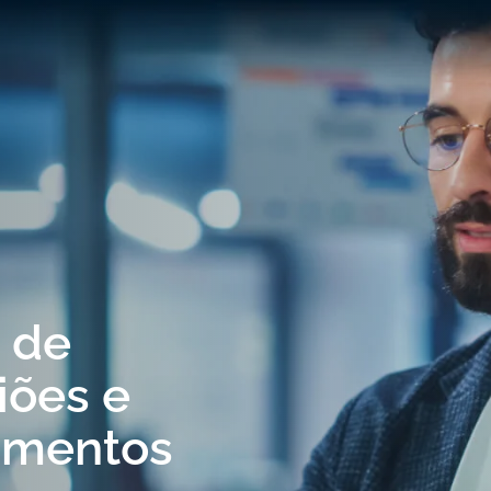
o de
iões e
imentos