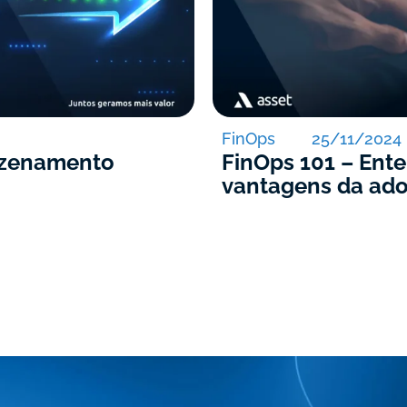
FinOps
25/11/2024
mazenamento
FinOps 101 – Ent
vantagens da ad