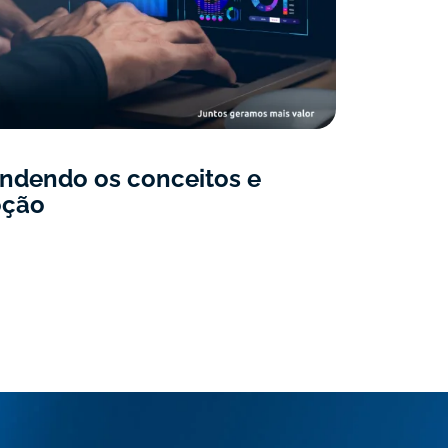
endendo os conceitos e
oção