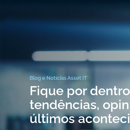
Blog e Notícias Asset IT
Fique por dentr
tendências, opin
últimos acontec