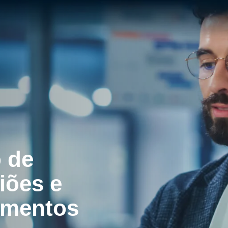
o de
iões e
imentos