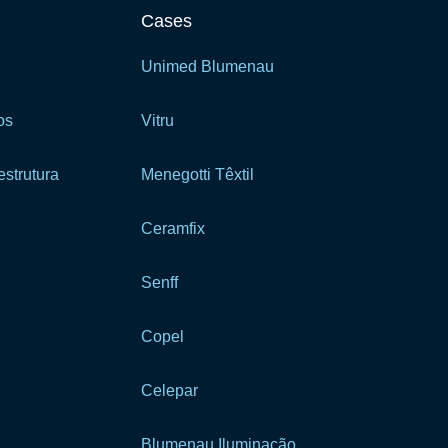
Cases
Unimed Blumenau
os
Vitru
strutura
Menegotti Têxtil
Ceramfix
Senff
Copel
Celepar
Blumenau Iluminação