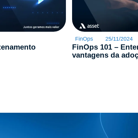
FinOps
25/11/2024
azenamento
FinOps 101 – Ente
vantagens da ado