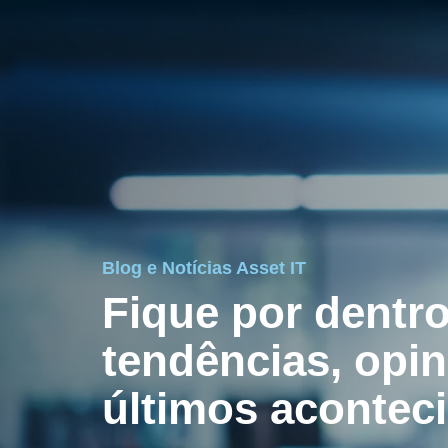
Blog e Notícias Asset IT
Fique por dentr
tendências, opin
últimos acontec